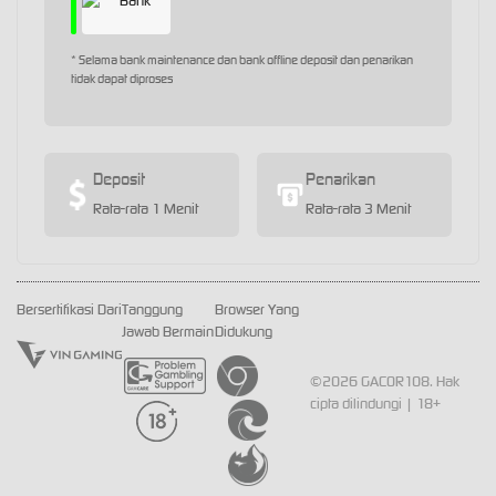
* Selama bank maintenance dan bank offline deposit dan penarikan
tidak dapat diproses
Deposit
Penarikan
Rata-rata 1 Menit
Rata-rata 3 Menit
Bersertifikasi Dari
Tanggung
Browser Yang
Jawab Bermain
Didukung
©2026 GACOR108. Hak
cipta dilindungi | 18+