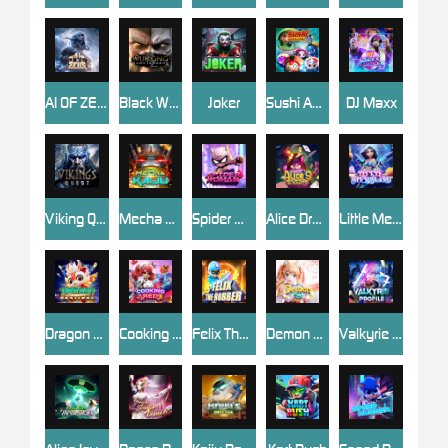
AI OF ZEUS
Black WuKong
Joker
Sushi Avenger
DJ Maxx
Viking Quest
Mecha Kaiju
Spider Woman
Alice Dream
Little Mermaid
Dragon Festive
Cooking Red
Felix The Robber
Demon Fox
Valkyrie Profile