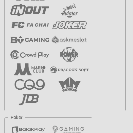
Poker