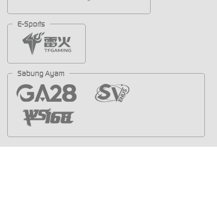
E-Sports
Sabung Ayam