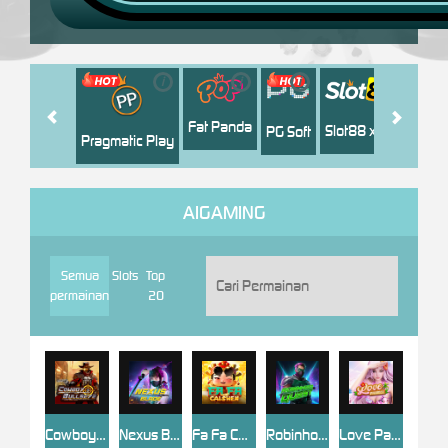
i
i
i
i
i
Facha
Fat Panda
Slot88 x PP
PG Soft
Pragmatic Play
AIGAMING
Semua
Slots
Top
permainan
20
Cowboy Bullseye
Nexus Blade
Fa Fa Caishen
Robinhood Quest
Love Paradise