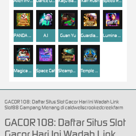
Alien Invasion
Dance Dance Dance
Kaiju Battle
Kart Rush
Speed Runner
PANDA BLESSING
A.I
Guan Yu
Guardian of Gold
Lumina Drift
Magica Owl
Space Cat
Steampunk Heist
Temple of Horus
GACOR108: Daftar Situs Slot Gacor Hari Ini Wadah Link
Slot88 Gampang Menang di caldwellscrookedcreekfarm
GACOR108: Daftar Situs Slot
Gacor Hari Ini Wadah Link