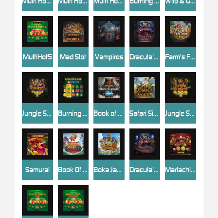
Multi Hot 20
Multi Hot 40
Multi Hot Ways
Burning Ice 40
Wild & Gods
MultiHot5
Mad Slot
Vampires
Dracula's Fortune
Farm's Fortune
Jungle Sisters Deluxe
Burning Ice
Book of Futuria
Safari Simba
Jungle Sisters
Samurai
Book Of Bonanza
Boka Jamba 10
Dracula's Fortune Halloween Edition
Mariachi Coins