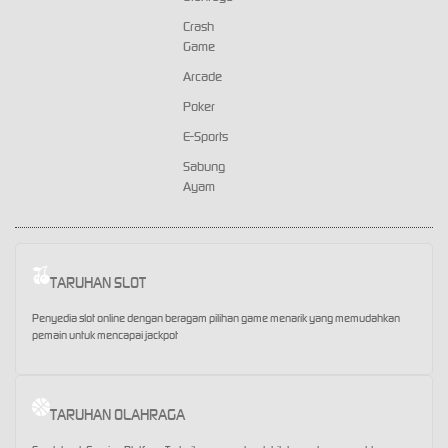
Crash
Game
Arcade
Poker
E-Sports
Sabung
Ayam
TARUHAN SLOT
Penyedia slot online dengan beragam pilihan game menarik yang memudahkan
pemain untuk mencapai jackpot
TARUHAN OLAHRAGA