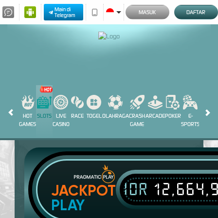
Main di
MASUK
DAFTAR
Telegram
HOT
SLOTS
LIVE
RACE
TOGEL
OLAHRAGA
CRASH
ARCADE
POKER
E-
SABUN
GAMES
CASINO
GAME
SPORTS
AYAM
IDR
12,664,
JACKPOT
PLAY