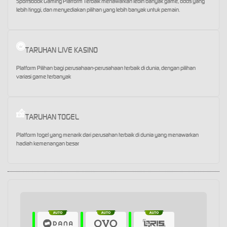
Sportsbook Gaming Platform Terbaik menawarkan lebih banyak game, odds yang
lebih tinggi, dan menyediakan pilihan yang lebih banyak untuk pemain.
TARUHAN LIVE KASINO
Platform Pilihan bagi perusahaan-perusahaan terbaik di dunia, dengan pilihan
variasi game terbanyak
TARUHAN TOGEL
Platform togel yang menarik dari perusahan terbaik di dunia yang menawarkan
hadiah kemenangan besar