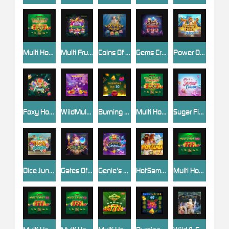
Multi Hot 5 Super Wilds
Multi Fruits Charging Wilds
Coins Of Atlantis
Gems Crown Charging Wilds
Power Of Tiger
Foxy Hot 20
WildMultiStar
Burning Ice 10
Multi Hot 5 Burn Wilds
Sugar Fiesta
Dice Jungle
Gates Of Merlyn
Genie's Bonanza
HotSamba
Multi Hot 10