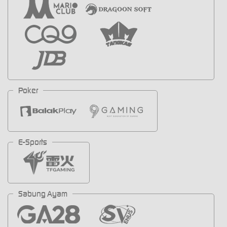
Poker
E-Sports
Sabung Ayam