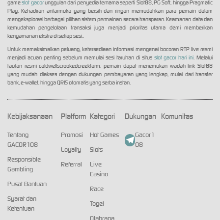
game
slot gacor
unggulan dari penyedia ternama seperti Slot88, PG Soft, hingga Pragmatic
Play. Kehadiran antarmuka yang bersih dan ringan memudahkan para pemain dalam
mengeksplorasi berbagai pilihan sistem permainan secara transparan. Keamanan data dan
kemudahan pengelolaan transaksi juga menjadi prioritas utama demi memberikan
kenyamanan ekstra di setiap sesi..
Untuk memaksimalkan peluang, ketersediaan informasi mengenai bocoran RTP live resmi
menjadi acuan penting sebelum memulai sesi taruhan di situs
slot gacor hari ini
. Melalui
tautan resmi caldwellscrookedcreekfarm, pemain dapat menemukan wadah link Slot88
yang mudah diakses dengan dukungan pembayaran yang lengkap, mulai dari transfer
bank, e-wallet, hingga QRIS otomatis yang serba instan.
Kebijaksanaan
Platform
Kategori
Dukungan
Komunitas
Tentang
Promosi
Hot Games
Gacor1
GACOR108
08
Loyalty
Slots
Responsible
Referral
Live
Gambling
Casino
Pusat Bantuan
Race
Syarat dan
Togel
Ketentuan
Olahraga