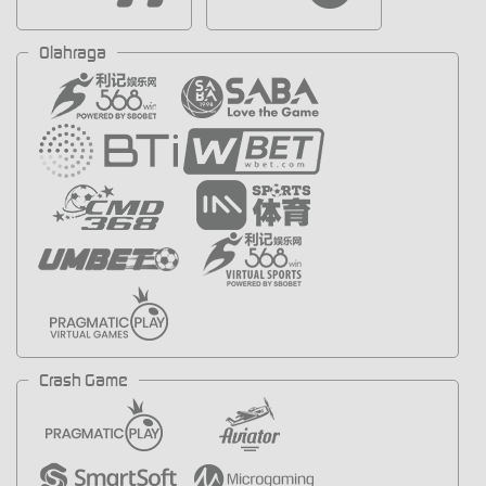
Olahraga
Crash Game