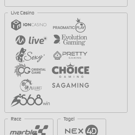
Live Casino
Race
Togel