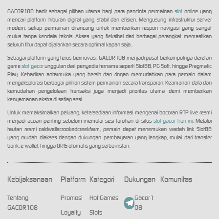
GACOR108 hadir sebagai pilihan utama bagi para pencinta permainan
slot
online yang
mencari platform hiburan digital yang stabil dan efisien. Mengusung infrastruktur server
modern, setiap permainan dirancang untuk memberikan respon navigasi yang sangat
mulus tanpa kendala teknis. Akses yang fleksibel dari berbagai perangkat memastikan
seluruh fitur dapat dijalankan secara optimal kapan saja..
Sebagai platform yang terus berinovasi, GACOR108 menjadi pusat berkumpulnya deretan
game
slot gacor
unggulan dari penyedia ternama seperti Slot88, PG Soft, hingga Pragmatic
Play. Kehadiran antarmuka yang bersih dan ringan memudahkan para pemain dalam
mengeksplorasi berbagai pilihan sistem permainan secara transparan. Keamanan data dan
kemudahan pengelolaan transaksi juga menjadi prioritas utama demi memberikan
kenyamanan ekstra di setiap sesi..
Untuk memaksimalkan peluang, ketersediaan informasi mengenai bocoran RTP live resmi
menjadi acuan penting sebelum memulai sesi taruhan di situs
slot gacor hari ini
. Melalui
tautan resmi caldwellscrookedcreekfarm, pemain dapat menemukan wadah link Slot88
yang mudah diakses dengan dukungan pembayaran yang lengkap, mulai dari transfer
bank, e-wallet, hingga QRIS otomatis yang serba instan.
Kebijaksanaan
Platform
Kategori
Dukungan
Komunitas
Tentang
Promosi
Hot Games
Gacor1
GACOR108
08
Loyalty
Slots