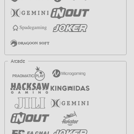
Arcade