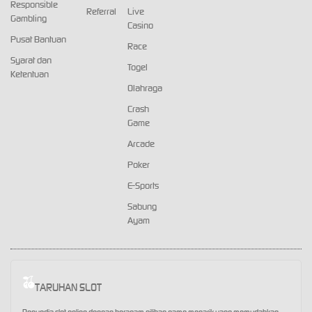
Responsible
Referral
Live
Gambling
Casino
Pusat Bantuan
Race
Syarat dan
Togel
Ketentuan
Olahraga
Crash
Game
Arcade
Poker
E-Sports
Sabung
Ayam
TARUHAN SLOT