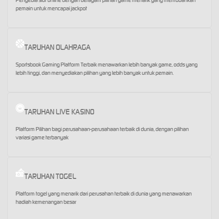
Penyedia slot online dengan beragam pilihan game menarik yang memudahkan
pemain untuk mencapai jackpot
TARUHAN OLAHRAGA
Sportsbook Gaming Platform Terbaik menawarkan lebih banyak game, odds yang
lebih tinggi, dan menyediakan pilihan yang lebih banyak untuk pemain.
TARUHAN LIVE KASINO
Platform Pilihan bagi perusahaan-perusahaan terbaik di dunia, dengan pilihan
variasi game terbanyak
TARUHAN TOGEL
Platform togel yang menarik dari perusahan terbaik di dunia yang menawarkan
hadiah kemenangan besar