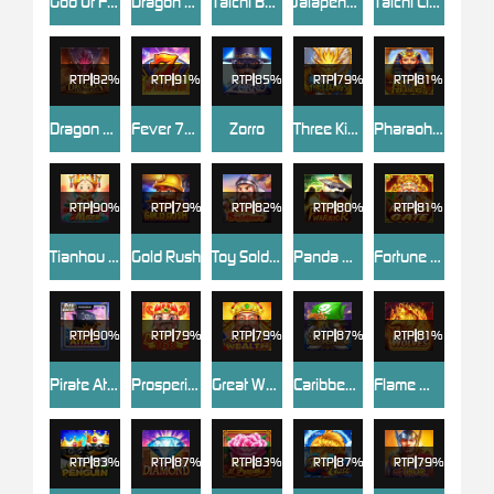
God Of Fortune
Dragon Tiles
Taichi Boy
Jalapeno Burst
Taichi Lion Dance
RTP
82%
RTP
91%
RTP
85%
RTP
79%
RTP
81%
Dragon Treasure
Fever 777
Zorro
Three Kings
Pharaoh Treasures
RTP
90%
RTP
79%
RTP
82%
RTP
80%
RTP
81%
Tianhou Mazu
Gold Rush
Toy Soldiers
Panda Warrior
Fortune Gate
RTP
90%
RTP
79%
RTP
79%
RTP
87%
RTP
81%
Pirate Attack
Prosperity 168
Great Wealth
Caribbean Treasure
Flame Wolves
RTP
83%
RTP
87%
RTP
83%
RTP
87%
RTP
79%